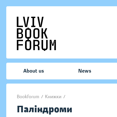
About us
News
Bookforum
/
Книжки
/
Паліндроми