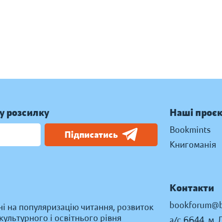
у розсилку
Наші проє
Bookmints
Підписатись
Книгоманія
Контакти
bookforum@b
ні на популяризацію читання, розвиток
ультурного і освітнього рівня
а/с 6644, м. 