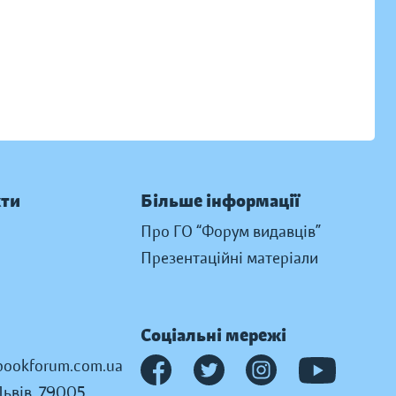
кти
Більше інформації
Про ГО “Форум видавців”
Презентаційні матеріали
Соціальні мережі
ookforum.com.ua
Львів, 79005,