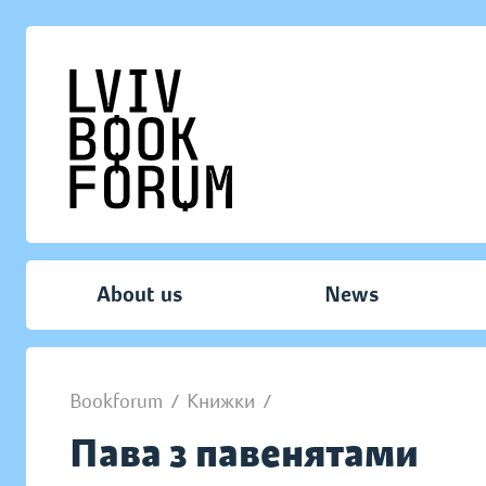
About us
News
Bookforum
/
Книжки
/
Пава з павенятами