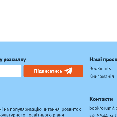
у розсилку
Наші проє
Bookmints
Підписатись
Книгоманія
Контакти
bookforum@b
ні на популяризацію читання, розвиток
ультурного і освітнього рівня
а/с 6644, м. 