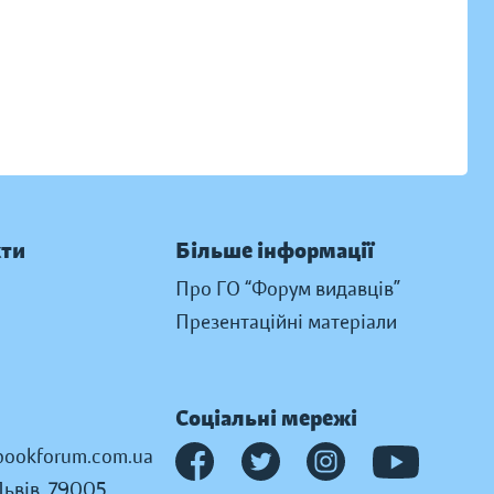
кти
Більше інформації
Про ГО “Форум видавців”
Презентаційні матеріали
Соціальні мережі
ookforum.com.ua
Львів, 79005,