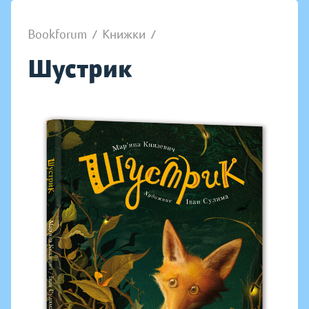
Bookforum
/
Книжки
/
Шустрик