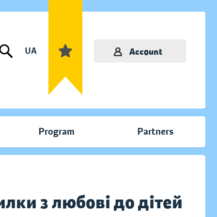
UA
Account
Program
Partners
милки з любові до дітей