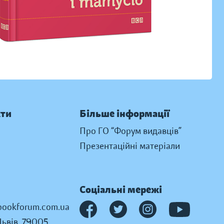
кти
Більше інформації
Про ГО “Форум видавців”
Презентаційні матеріали
Соціальні мережі
ookforum.com.ua
Львів, 79005,