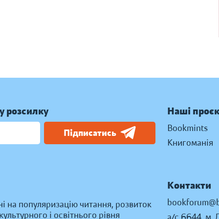
у розсилку
Наші проє
Bookmints
Підписатись
Книгоманія
Контакти
bookforum@b
ні на популяризацію читання, розвиток
ультурного і освітнього рівня
а/с 6644, м. 