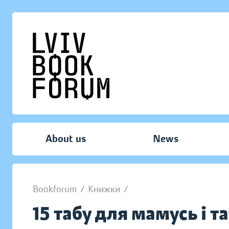
About us
News
Bookforum
/
Книжки
/
15 табу для мамусь і т