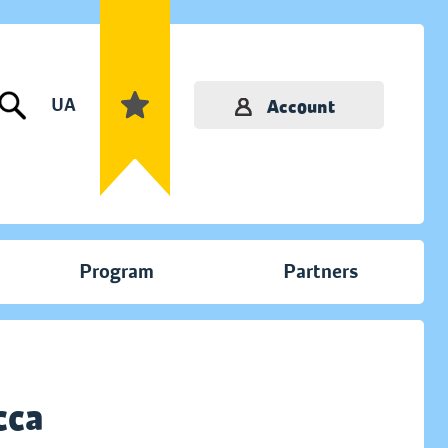
UA
Account
Program
Partners
сса