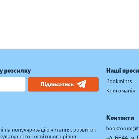
у розсилку
Наші проє
Bookmints
Підписатись
Книгоманія
Контакти
bookforum@b
ні на популяризацію читання, розвиток
ультурного і освітнього рівня
а/с 6644, м. 