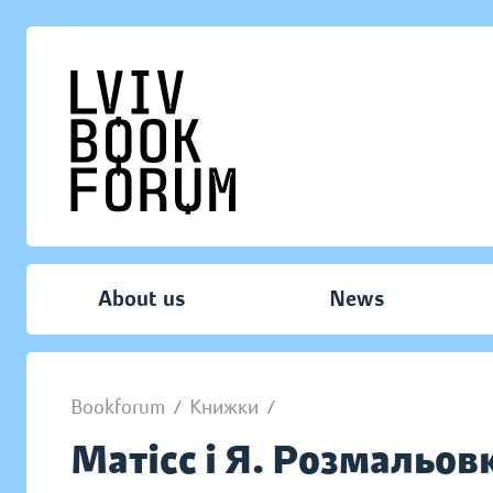
About us
News
Bookforum
/
Книжки
/
Матісс і Я. Розмальов