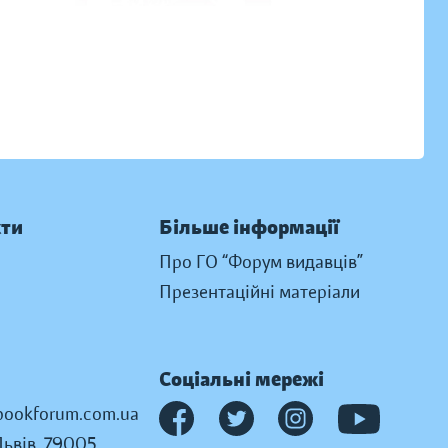
кти
Більше інформації
Про ГО “Форум видавців”
Презентаційні матеріали
Соціальні мережі
ookforum.com.ua
Львів, 79005,