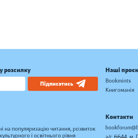
у розсилку
Наші проє
Bookmints
Підписатись
Книгоманія
Контакти
bookforum@b
ні на популяризацію читання, розвиток
ультурного і освітнього рівня
а/с 6644, м. 