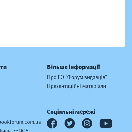
кти
Більше інформації
Про ГО “Форум видавців”
Презентаційні матеріали
Соціальні мережі
ookforum.com.ua
Львів, 79005,