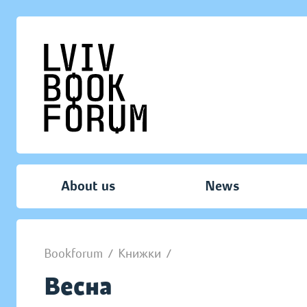
About us
News
Bookforum
/
Книжки
/
Весна