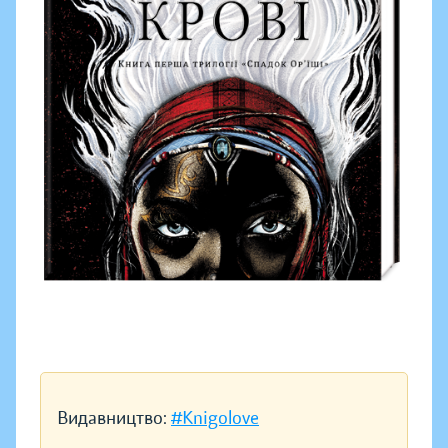
Видавництво:
#Knigolove