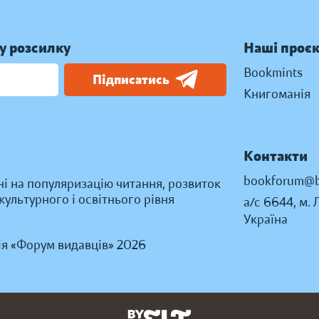
у розсилку
Наші проє
Bookmints
Підписатись
Книгоманія
Контакти
bookforum@b
ні на популяризацію читання, розвиток
ультурного і освітнього рівня
а/с 6644, м. 
Україна
ія «Форум видавців» 2026