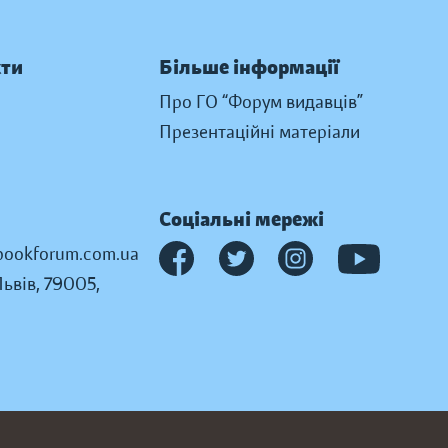
кти
Більше інформації
Про ГО “Форум видавців”
Презентаційні матеріали
Соціальні мережі
ookforum.com.ua
Львів, 79005,