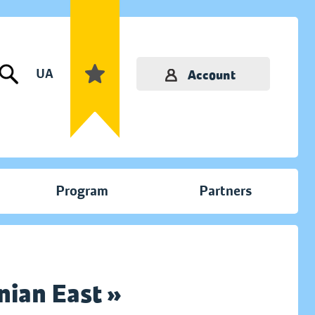
UA
Account
Program
Partners
nian East »