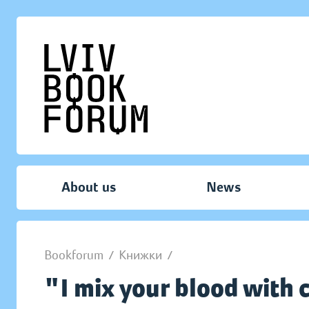
About us
News
Bookforum
/
Книжки
/
"I mix your blood with 