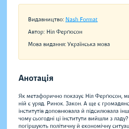
Видавництво:
Nash Format
Автор:
Ніл Ферґюсон
Мова видання:
Українська мова
Анотація
Як метафорично показує Ніл Ферґюсон, ми
ній є уряд. Ринок. Закон. А ще є громадянс
інститутів доповнювала й підсилювала ін
чому сьогодні ці інститути вийшли з ладу
погіршують політичну й економічну ситуа