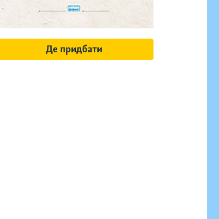
Де придбати