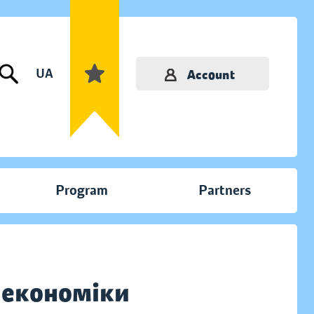
UA
Account
Program
Partners
а економіки