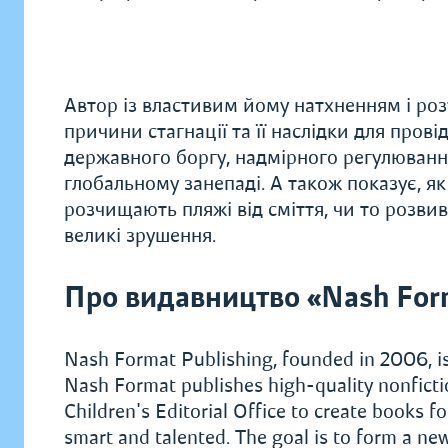
Автор із властивим йому натхненням і роз
причини стагнації та її наслідки для прові
державного боргу, надмірного регулюванн
глобальному занепаді. А також показує, я
розчищають пляжі від сміття, чи то розви
великі зрушення.
Про видавництво «Nash For
Nash Format Publishing, founded in 2006, is 
Nash Format publishes high-quality nonficti
Children's Editorial Office to create books f
smart and talented. The goal is to form a new