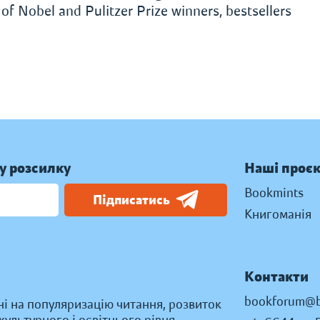
f Nobel and Pulitzer Prize winners, bestsellers
у розсилку
Наші проє
Bookmints
Підписатись
Книгоманія
Контакти
bookforum@b
ні на популяризацію читання, розвиток
ультурного і освітнього рівня