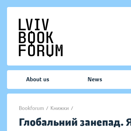
About us
News
Bookforum
/
Книжки
/
Глобальний занепад. 