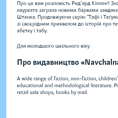
Про це вам розповість Ред'ярд Кіплінґ! З
лауреата заграла новими барвами завдяк
Штанка. Продовжуючи серію “Тафі і Теґум
зі своєрідним приквелом до історій про т
абетку і табу.
Для молодшого шкільного віку.
Про видавництво «Navchaln
A wide range of fiction, non-fiction, children's
educational and methodological literature. P
retail sale shops, books by mail.