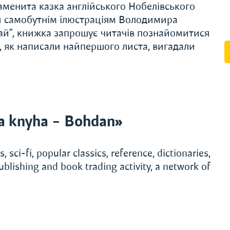
наменита казка англійського Нобелівського
и самобутнім ілюстраціям Володимира
ай”, книжка запрошує читачів познайомитися
е, як написали найпершого листа, вигадали
a knyha – Bohdan»
, sci-fi, popular classics, reference, dictionaries,
ublishing and book trading activity, a network of