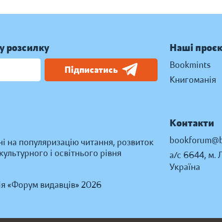
у розсилку
Наші проє
Bookmints
Підписатись
Книгоманія
Контакти
bookforum@b
ні на популяризацію читання, розвиток
ультурного і освітнього рівня
а/с 6644, м. 
Україна
ія «Форум видавців» 2026