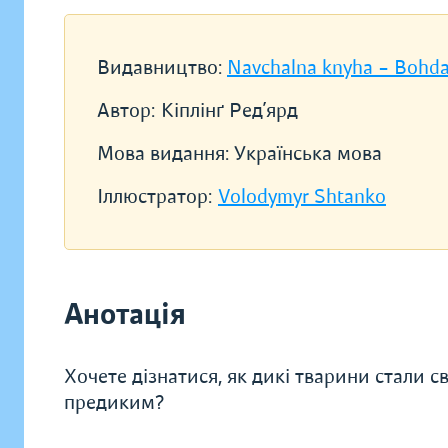
Видавництво:
Navchalna knyha – Bohd
Автор:
Кіплінґ Ред’ярд
Мова видання:
Українська мова
Іллюстратор:
Volodymyr Shtanko
Анотація
Хочете дізнатися, як дикі тварини стали с
предиким?