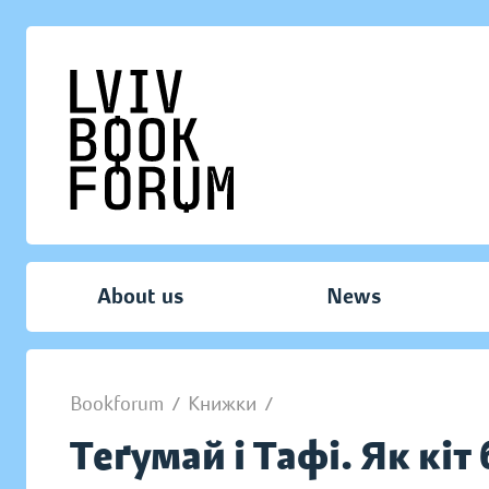
About us
News
Bookforum
/
Книжки
/
Теґумай і Тафі. Як кіт