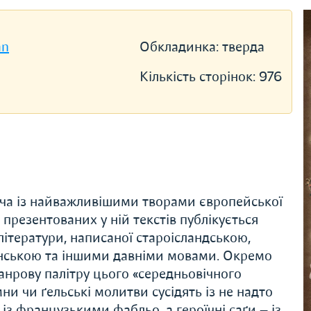
an
Обкладинка:
тверда
Кількість сторінок:
976
ча із найважливішими творами європейської
 презентованих у ній текстів публікується
літератури, написаної староісландською,
инською та іншими давніми мовами. Окремо
жанрову палітру цього «середньовічного
мни чи ґельські молитви сусідять із не надто
із французькими фабльо, а героїчні саґи — із