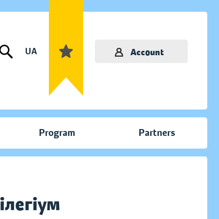
UA
Account
Program
Partners
ілегіум