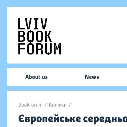
About us
News
Bookforum
/
Книжки
/
Європейське середньо