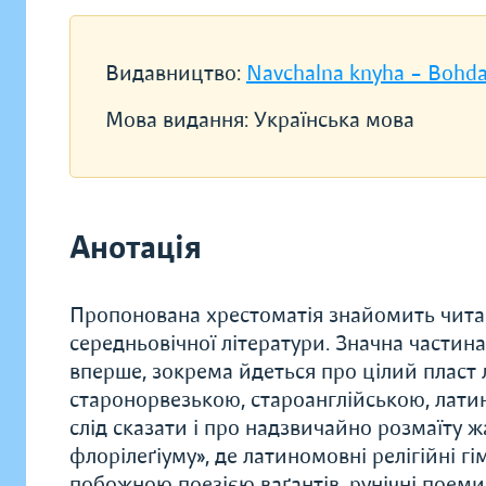
Видавництво:
Navchalna knyha – Bohd
Мова видання:
Українська мова
Анотація
Пропонована хрестоматія знайомить чита
середньовічної літератури. Значна частина
вперше, зокрема йдеться про цілий пласт 
старонорвезькою, староанглійською, лат
слід сказати і про надзвичайно розмаїту 
флорілеґіуму», де латиномовні релігійні гі
побожною поезією ваґантів, рунічні поеми 