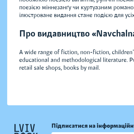
поезією міннезанґу чи куртуазним романом
ілюстроване видання стане подією для усі
Про видавництво «Navchaln
A wide range of fiction, non-fiction, children's
educational and methodological literature. P
retail sale shops, books by mail.
Підписатися на інформаційн