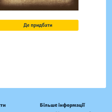
Де придбати
кти
Більше інформації