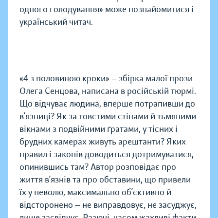
одного голодування» може познайомитися і
україн­ський читач.
«4 з половиною кроки» — збірка малої прози
Олега Сенцова, написана в російській тюрмі.
Що відчуває людина, вперше потрапивши до
в’язниці? Як за товстими стінами й тьмяними
вікнами з подвійними ґратами, у тісних і
брудних камерах живуть арештанти? Яких
правил і законів доводиться дотримуватися,
опинившись там? Автор розповідає про
життя в’язнів та про обставини, що привели
їх у неволю, максимально об’єктивно й
відсторонено — не виправдовує, не засуджує,
лише засвідчує. Разючі, часом жахливі факти