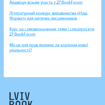
Аушвіцу» візьме участь у 27 BookForum
Літературний конкурс видавництва «Наш
Формат» для дитячих письменників
Курс на самовизначення: теми і спецпроєкти
27 BookForum
Місце для прав людини: де кордони нової
реальності?