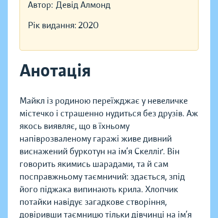
Автор:
Девід Алмонд
Рік видання:
2020
Анотація
Майкл із родиною переїжджає у невеличке
містечко і страшенно нудиться без друзів. Аж
якось виявляє, що в їхньому
напіврозваленому гаражі живе дивний
виснажений буркотун на ім’я Скелліґ. Він
говорить якимись шарадами, та й сам
посправжньому таємничий: здається, зпід
його піджака випинають крила. Хлопчик
потайки навідує загадкове створіння,
довіривши таємницю тільки дівчинці на ім’я