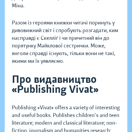
Міна.
Разом із героями книжки читачі поринуть у
дивовижний світ і спробують розгадати, ким
насправді є Скелліґ і чи причетний він до
порятунку Майклової сестрички. Може,
янголи справді існують, тільки вони не такі,
якими ми їх уявляємо.
Про видавництво
«Publishing Vivat»
Publishing «Vivat» offers a variety of interesting
and useful books. Publishes children's and teen
literature; modern and classical literature; non-
fiction, journalism and humanities research;