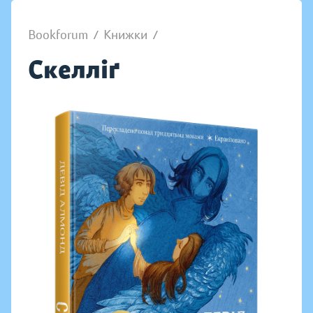
Bookforum
/
Книжки
/
Скелліґ