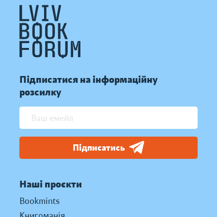
Підписатися на інформаційну
розсилку
Підписатись
Наші проєкти
Bookmints
Книгоманія