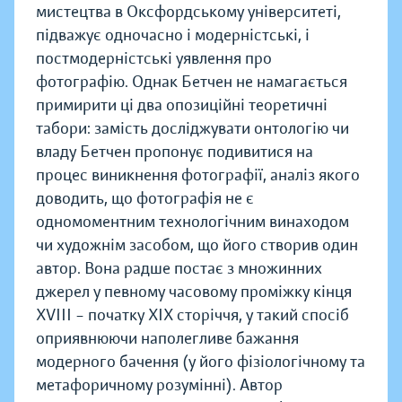
мистецтва в Оксфордському університеті,
підважує одночасно і модерністські, і
постмодерністські уявлення про
фотографію. Однак Бетчен не намагається
примирити ці два опозиційні теоретичні
табори: замість досліджувати онтологію чи
владу Бетчен пропонує подивитися на
процес виникнення фотографії, аналіз якого
доводить, що фотографія не є
одномоментним технологічним винаходом
чи художнім засобом, що його створив один
автор. Вона радше постає з множинних
джерел у певному часовому проміжку кінця
XVIII – початку XIX сторіччя, у такий спосіб
оприявнюючи наполегливе бажання
модерного бачення (у його фізіологічному та
метафоричному розумінні). Автор