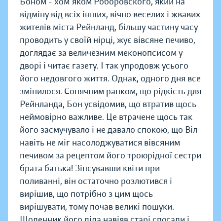
Боном - хом'яком Роборовского, який на
відміну від всіх інших, вічно веселих і жвавих
жителів міста Рейнланд, більшу частину часу
проводить у своїй нірці, жує вівсяне печиво,
доглядає за величезним меконопсисом у
дворі і читає газету. І так упродовж усього
його недовгого життя. Однак, одного дня ​​все
змінилося. Сонячним ранком, що рідкість для
Рейнланда, Бон усвідомив, що втратив щось
неймовірно важливе. Це втрачене щось так
його засмучувало і не давало спокою, що Віл
навіть не міг насолоджуватися вівсяним
печивом за рецептом його троюрідної сестри
брата батька! Зіпсувавши квіти при
поливанні, він остаточно розлютився і
вирішив, що потрібно з цим щось
вирішувати, тому почав великі пошуки.
Щоденник його діда навіяв старі спогади і