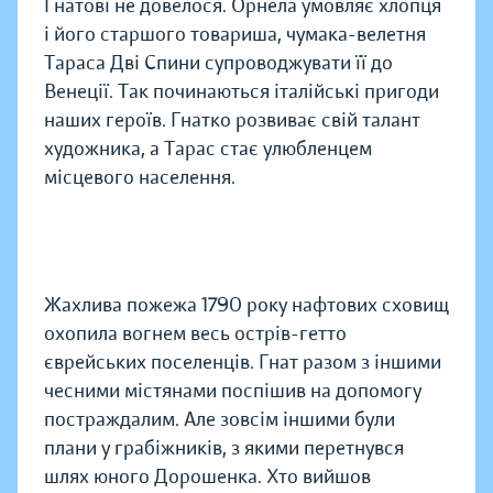
Гнатові не довелося. Орнела умовляє хлопця
і його старшого товариша, чумака-велетня
Тараса Дві Спини супроводжувати її до
Венеції. Так починаються італійські пригоди
наших героїв. Гнатко розвиває свій талант
художника, а Тарас стає улюбленцем
місцевого населення.
Жахлива пожежа 1790 року нафтових сховищ
охопила вогнем весь острів-гетто
єврейських поселенців. Гнат разом з іншими
чесними містянами поспішив на допомогу
постраждалим. Але зовсім іншими були
плани у грабіжників, з якими перетнувся
шлях юного Дорошенка. Хто вийшов