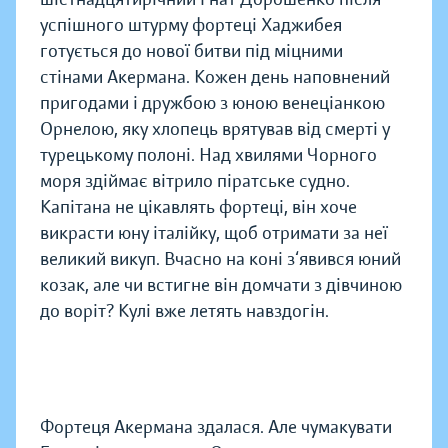
успішного штурму фортеці Хаджибея
готується до нової битви під міцними
стінами Акермана. Кожен день наповнений
пригодами і дружбою з юною венеціанкою
Орнелою, яку хлопець врятував від смерті у
турецькому полоні. Над хвилями Чорного
моря здіймає вітрило піратське судно.
Капітана не цікавлять фортеці, він хоче
викрасти юну італійку, щоб отримати за неї
великий викуп. Вчасно на коні з‘явився юний
козак, але чи встигне він домчати з дівчиною
до воріт? Кулі вже летять навздогін.
Фортеця Акермана здалася. Але чумакувати