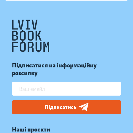
Підписатися на інформаційну
розсилку
Підписатись
Наші проєкти