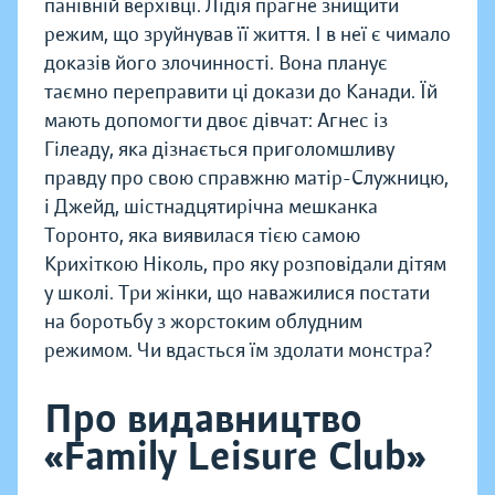
панівній верхівці. Лідія прагне знищити
режим, що зруйнував її життя. І в неї є чимало
доказів його злочинності. Вона планує
таємно переправити ці докази до Канади. Їй
мають допомогти двоє дівчат: Агнес із
Гілеаду, яка дізнається приголомшливу
правду про свою справжню матір-Служницю,
і Джейд, шістнадцятирічна мешканка
Торонто, яка виявилася тією самою
Крихіткою Ніколь, про яку розповідали дітям
у школі. Три жінки, що наважилися постати
на боротьбу з жорстоким облудним
режимом. Чи вдасться їм здолати монстра?
Про видавництво
«Family Leisure Club»