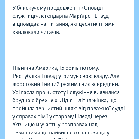
У блискучому продовженні «Оповіді
служниці» легендарна Марґарет Етвуд
відповідає на питання, які десятиліттями
хвилювали читачів.
Північна Америка, 15 років потому.
Республіка Гілеад утримує свою владу. Але
жорстокий і ниций режим гниє зсередини.
Усі гасла про чистоту і служіння виявилися
брудною брехнею. Лідія — літня жінка, що
пройшла тернистий шлях: від поважної судді
у справах сім’ї у старому Гілеаді через
в’язницю й участь у розправах над
невинними до найвищого становища у