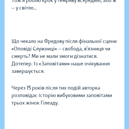
Тож я роблю крок у темряву всередині; або ж
— у світло…
Що чекало на Фредову після фінальної сцени
«Оповіді Служниці» — свобода, в’язниця чи
смерть? Ми не мали змоги дізнатися.
Дотепер. Із «Заповітами» наше очікування
завершується.
Через 15 років після тих подій авторка
розповідає історію вибуховими заповітами
трьох жінок Гілеаду.