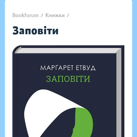
Bookforum
/
Книжки
/
Заповіти