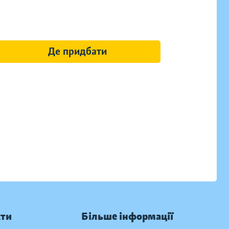
Де придбати
кти
Більше інформації