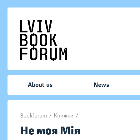
About us
News
Bookforum
/
Книжки
/
Не моя Мія