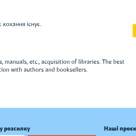
 кохання існує.
, manuals, etc., acquisition of libraries. The best
ation with authors and booksellers.
у розсилку
Наші проє