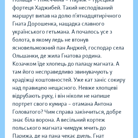
фортеця Хаджибей. Такий несподіваний
маршрут випав на долю п’ятнадцятирічного
Гната Дорошенка, нащадка славного
українського гетьмана. А почалось усе з
болота, в якому ледь не втонув
ясновельможний пан Анджей, господар села
Ольшанки, де жила Гнатова родина.
Козачком їде хлопець до палацу магната. А
там його несправедливо звинувачують у
крадіжці коштовностей. Уже кат заніс сокиру
над правицею нещасного. Невже хлопцеві
відрубають руку, і він ніколи не напише
портрет свого кумира – отамана Антона
Головатого? Чим справа закінчиться, добре
знає біла ворона. А весільний кортеж
польського магната чимдуж мчить до
Парижа, де на пана чекає дуель. Гнат