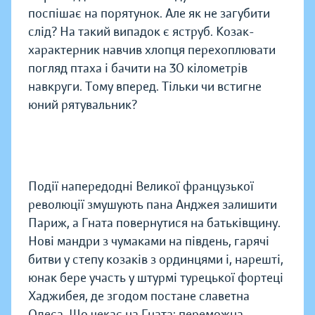
поспішає на порятунок. Але як не загубити
слід? На такий випадок є яструб. Козак-
характерник навчив хлопця перехоплювати
погляд птаха і бачити на 30 кілометрів
навкруги. Тому вперед. Тільки чи встигне
юний рятувальник?
Події напередодні Великої французької
революції змушують пана Анджея залишити
Париж, а Гната повернутися на батьківщину.
Нові мандри з чумаками на південь, гарячі
битви у степу козаків з ординцями і, нарешті,
юнак бере участь у штурмі турецької фортеці
Хаджибея, де згодом постане славетна
Одеса. Що чекає на Гната: переможна