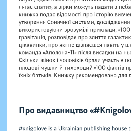
лягає спати», а зірки можуть падати з неба
книжка подає відомості про історію вивчен
утворення Сонячної системи, дослідженн
використовуючи зрозумілі приклади, «100
гравітація, розповідає про злиття галактик
цікавинки, про які не дізнаєшся навіть у ш
команда «Аполона-11» після висадки на нь
Скільки жінок і чоловіків брали участь в 
плодові мушки й тихоходи? «100 фактів пр
їхніх батьків. Книжку рекомендовано для 
Про видавництво «#Knigolo
#кnigolove is a Ukrainian publishing house t