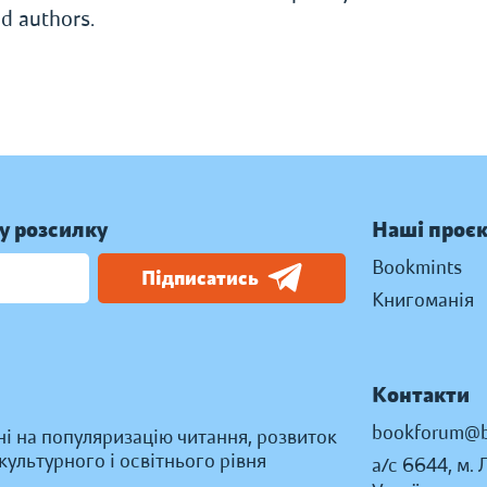
d authors.
у розсилку
Наші проє
Bookmints
Підписатись
Книгоманія
Контакти
bookforum@b
ні на популяризацію читання, розвиток
ультурного і освітнього рівня
а/с 6644, м. 