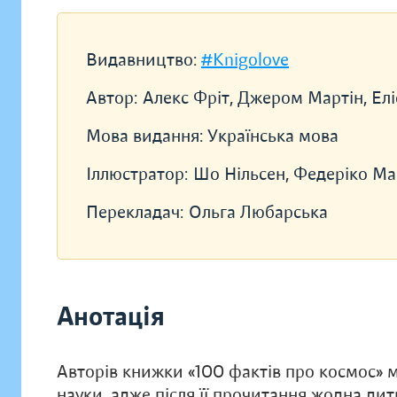
Видавництво:
#Knigolove
Автор:
Алекс Фріт, Джером Мартін, Ел
Мова видання:
Українська мова
Іллюстратор:
Шо Нільсен, Федеріко Ма
Перекладач:
Ольга Любарська
Анотація
Авторів книжки «100 фактів про космос»
науки, адже після її прочитання жодна ди