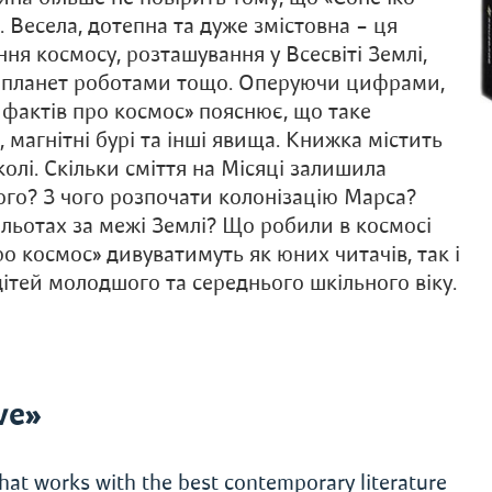
. Весела, дотепна та дуже змістовна – ця
ня космосу, розташування у Всесвіті Землі,
я планет роботами тощо. Оперуючи цифрами,
 фактів про космос» пояснює, що таке
, магнітні бурі та інші явища. Книжка містить
колі. Скільки сміття на Місяці залишила
ого? З чого розпочати колонізацію Марса?
польотах за межі Землі? Що робили в космосі
о космос» дивуватимуть як юних читачів, так і
дітей молодшого та середнього шкільного віку.
ve»
hat works with the best contemporary literature