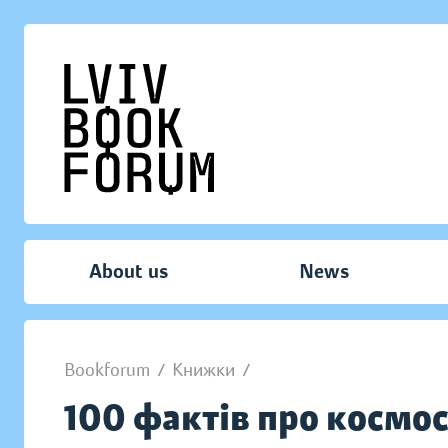
About us
News
Bookforum
/
Книжки
/
100 фактів про космо