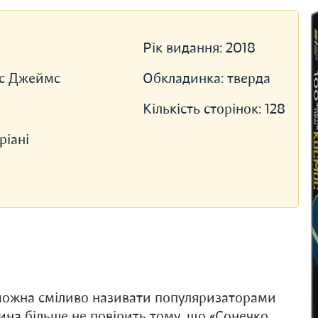
Рік видання:
2018
іс Джеймс
Обкладинка:
тверда
Кількість сторінок:
128
ріані
 можна сміливо називати популяризаторами
тина більше не повірить тому, що «Сонечко