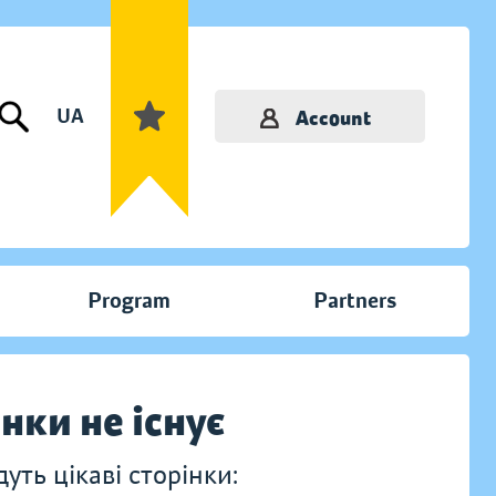
UA
Account
Program
Partners
інки не існує
ть цікаві сторінки: