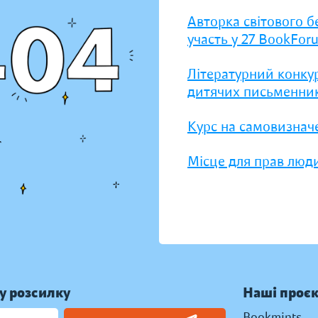
Авторка світового б
участь у 27 BookFor
Літературний конку
дитячих письменник
Курс на самовизнач
Місце для прав люди
у розсилку
Наші проє
Bookmints