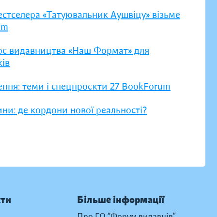
естселера «Татуювальник Аушвіцу» візьме
um
рс видавництва «Наш Формат» для
ів
ення: теми і спецпроєкти 27 BookForum
ни: де кордони нової реальності?
кти
Більше інформації
Про ГО “Форум видавців”