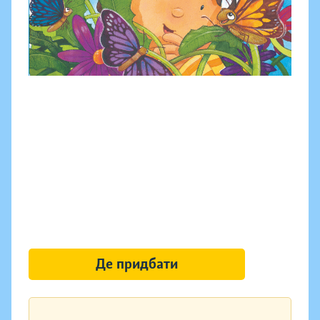
Де придбати