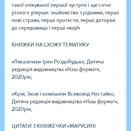
такої очікуваної першої зустрічі і ще сотні
різного уперше: знайомство з рідними, перші
нові страви, перші протести, перші доторки
до середовища і перші «вау!»
КНИЖКИ НА СХОЖУ ТЕМАТИКУ
«Ляказочки» Ірен Роздобудько, Дитяча
редакція видавництва «Наш формат»,
2020рік;
«Кузя, Зюзя і компанія» Всеволод Нестайко,
Дитяча редакція видавництва «Наш формат»,
2020рік;
ЦИТАТИ З КНИЖЕЧКИ «МАРУСИНІ