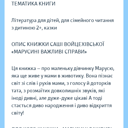
ТЕМАТИКА КНИГИ
Література для дітей, для сімейного читання
з дитиною 2+, казки
ОПИС КНИЖКИ САШІ ВОЙЦЕХІВСЬКОЇ
«МАРУСИНІ ВАЖЛИВІ СПРАВИ»
Ця книжка — про маленьку дівчинку Марусю,
яка ще живе у мами в животику. Вона пізнає
світ зі слів і рухів мами, з голосу й доторків
тата, з розмаїтих довколишніх звуків, які
іноді дивні, але дуже-дуже цікаві А тоді
стається диво народження і диво відкриття
світу!