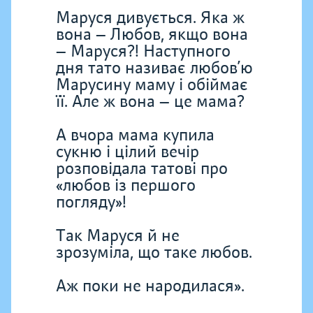
Маруся дивується. Яка ж
вона — Любов, якщо вона
— Маруся?! Наступного
дня тато називає любов’ю
Марусину маму і обіймає
її. Але ж вона — це мама?
А вчора мама купила
сукню і цілий вечір
розповідала татові про
«любов із першого
погляду»!
Так Маруся й не
зрозуміла, що таке любов.
Аж поки не народилася».