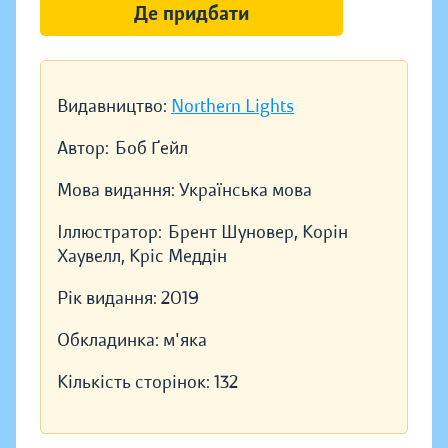
Де придбати
Видавництво:
Northern Lights
Автор:
Боб Ґейл
Мова видання:
Українська мова
Іллюстратор:
Брент Шуновер, Корін
Хаувелл, Кріс Меддін
Рік видання:
2019
Обкладинка:
м'яка
Кількість сторінок:
132