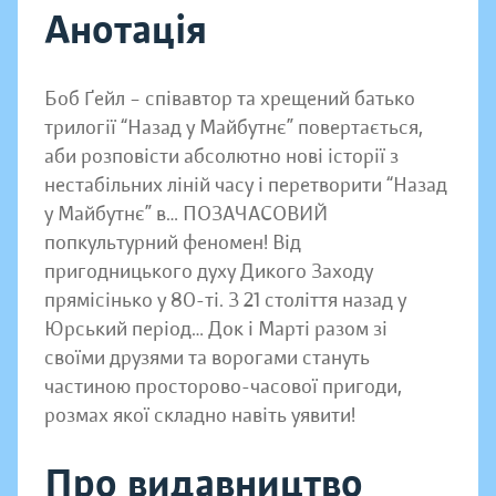
Анотація
Боб Ґейл – співавтор та хрещений батько
трилогії “Назад у Майбутнє” повертається,
аби розповісти абсолютно нові історії з
нестабільних ліній часу і перетворити “Назад
у Майбутнє” в… ПОЗАЧАСОВИЙ
попкультурний феномен! Від
пригодницького духу Дикого Заходу
прямісінько у 80-ті. З 21 століття назад у
Юрський період… Док і Марті разом зі
своїми друзями та ворогами стануть
частиною просторово-часової пригоди,
розмах якої складно навіть уявити!
Про видавництво