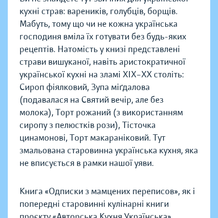
кухні страв: вареників, голубців, борщів.
Мабуть, тому що чи не кожна українська
господиня вміла їх готувати без будь-яких
рецептів. Натомість у книзі представлені
страви вишуканої, навіть аристократичної
української кухні на зламі XIX–XX століть:
Сироп фіялковий, Зупа міґдалова
(подавалася на Святий вечір, але без
молока), Торт рожаний (з використанням
сиропу з пелюстків рози), Тісточка
цинамонові, Торт макараніковий. Тут
змальована старовинна українська кухня, яка
не вписується в рамки нашої уяви.
Книга «Одписки з мамцених переписов», як і
попередні старовинні кулінарні книги
проєкту «Авторська Кухня Українська»,