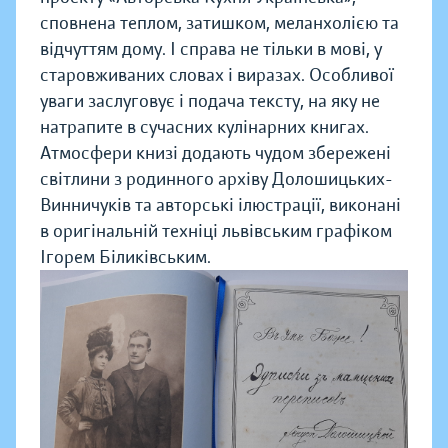
сповнена теплом, затишком, меланхолією та
відчуттям дому. І справа не тільки в мові, у
старовживаних словах і виразах. Особливої
уваги заслуговує і подача тексту, на яку не
натрапите в сучасних кулінарних книгах.
Атмосфери книзі додають чудом збережені
світлини з родинного архіву Долошицьких-
Винничуків та авторські ілюстрації, виконані
в оригінальній техніці львівським графіком
Ігорем Біликівським.