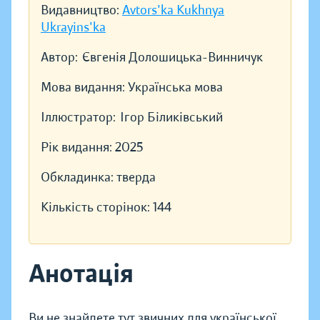
Видавництво:
Avtors'ka Kukhnya
Ukrayins'ka
Автор:
Євгенія Долошицька-Винничук
Мова видання:
Українська мова
Іллюстратор:
Ігор Біликівський
Рік видання:
2025
Обкладинка:
тверда
Кількість сторінок:
144
Анотація
Ви не знайдете тут звичних для української