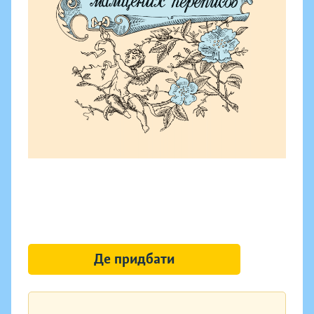
Де придбати