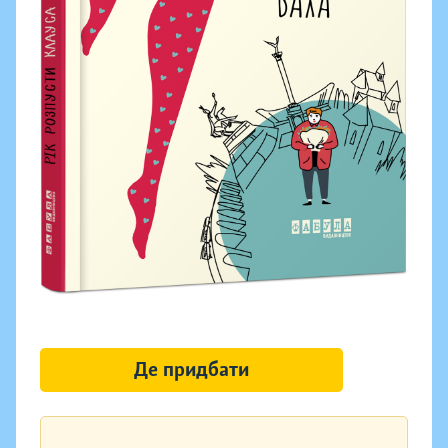
Де придбати