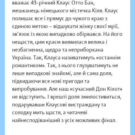
вважає 43-річний Клаус Отто Бах,
мешканець німецького містечка Кіля. Клаус
полишає все і прямує до чужого краю з
єдиною метою — відшукати жінку своєї мрії,
зв'язок із якою випадково обірвався. На його
нещастя, цим краєм виявилася велика і
незбагненна, щедра та неприборкана
Україна. Так, Клауса називатимуть «останнім
романтиком». Так, з нього глузуватимуть не
лише випадкові знайомі, але й сама доля,
підкидаючи все нові пригоди та
випробування. Але наш «сучасний Дон Кіхот»
не відступить. І врешті доля змилостивиться,
подарувавши Клаусові вистраждану та
солодку мить щастя, а читачеві
найнесподіваніший з усіх можливих фінал.