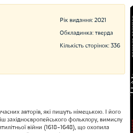
Рік видання:
2021
Обкладинка:
тверда
Кількість сторінок:
336
часних авторів, які пишуть німецькою. І його
міш західноєвропейського фольклору, вимислу
ятилітньої війни (1618–1648), що охопила