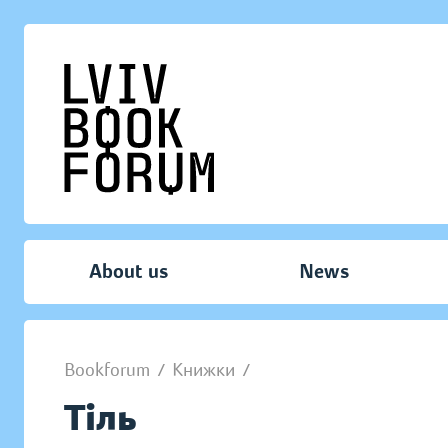
About us
News
Bookforum
/
Книжки
/
Тіль