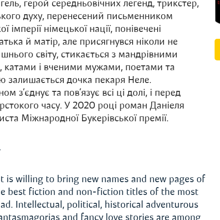
гель, герой середньовічних легенд, трикстер,
ського духу, перенесений письменником
ї імперії німецької нації, понівечені
тька й матір, але присягнувся ніколи не
шнього світу, стикається з мандрівними
и, катами і вченими мужами, поетами та
ею залишається дочка пекаря Неле.
з’єднує та пов’язує всі ці долі, і перед
рстокого часу. У 2020 році роман Даніеля
ста Міжнародної Букерівської премії.
»
t is willing to bring new names and new pages of
e best fiction and non-fiction titles of the most
 Intellectual, political, historical adventurous
phantasmagorias and fancy love stories are among