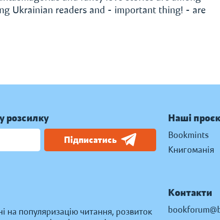
 Ukrainian readers and - important thing! - are
у розсилку
Наші проє
Bookmints
Підписатись
Книгоманія
Контакти
bookforum@b
ні на популяризацію читання, розвиток