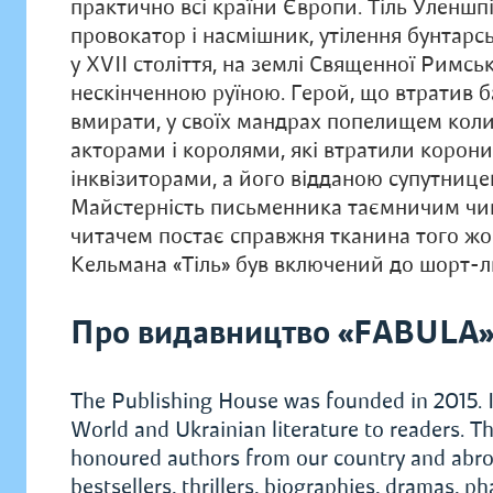
практично всі країни Європи. Тіль Уленшпі
провокатор і насмішник, утілення бунтар
у XVII століття, на землі Священної Римсько
нескінченною руїною. Герой, що втратив ба
вмирати, у своїх мандрах попелищем коли
акторами і королями, які втратили корон
інквізиторами, а його відданою супутниц
Майстерність письменника таємничим чином 
читачем постає справжня тканина того жо
Кельмана «Тіль» був включений до шорт-ли
Про видавництво «FABULA
The Publishing House was founded in 2015. I
World and Ukrainian literature to readers. Th
honoured authors from our country and abroad.
bestsellers, thrillers, biographies, dramas, 