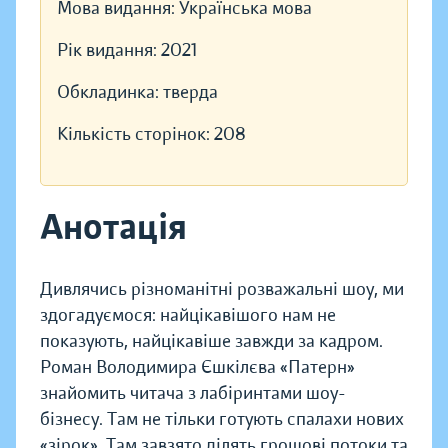
Мова видання:
Українська мова
Рік видання:
2021
Обкладинка:
тверда
Кількість сторінок:
208
Анотація
Дивлячись різноманітні розважальні шоу, ми
здогадуємося: найцікавішого нам не
показують, найцікавіше завжди за кадром.
Роман Володимира Єшкілєва «Патерн»
знайомить читача з лабіринтами шоу-
бізнесу. Там не тільки готують спалахи нових
«зірок». Там завзято ділять грошові потоки та