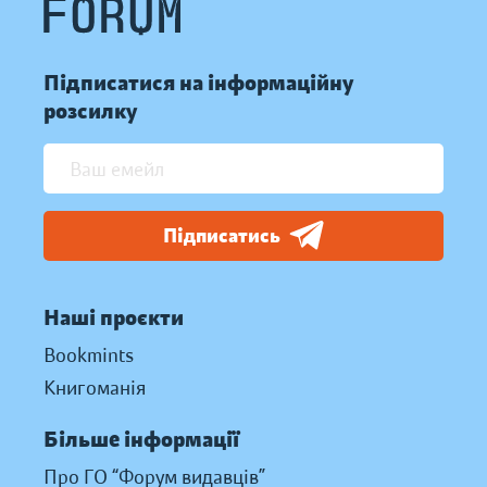
Підписатися на інформаційну
розсилку
Підписатись
Наші проєкти
Bookmints
Книгоманія
Більше інформації
Про ГО “Форум видавців”