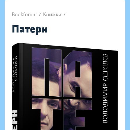
Bookforum
/
Книжки
/
Патерн