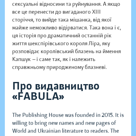
сексуальні відносини та руйнування. А якщо
все це перенести до вигаданого ХІІІ
сторіччя, то вийде така мішанка, від якої
майже неможливо відірватися. Така вона і є,
ця історія про драматичний останній рік
життя шекспірівського короля Ліра, яку
розповідає королівський блазень на ймення
Капшук
—
і саме так, як і належить
справжньому природженому блазневі.
Про видавництво
«FABULA»
The Publishing House was founded in 2015. It is
willing to bring new names and new pages of
World and Ukrainian literature to readers. The