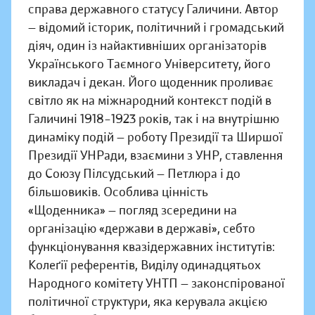
справа державного статусу Галичини. Автор
— відомий історик, політичний і громадський
діяч, один із найактивніших організаторів
Українського Таємного Університету, його
викладач і декан. Його щоденник проливає
світло як на міжнародний контекст подій в
Галичині 1918–1923 років, так і на внутрішню
динаміку подій — роботу Президії та Ширшої
Президії УНРади, взаємини з УНР, ставлення
до Союзу Пілсудський — Петлюра і до
більшовиків. Особлива цінність
«Щоденника» — погляд зсередини на
організацію «держави в державі», себто
функціонування квазідержавних інститутів:
Колеґії референтів, Виділу одинадцятьох
Народного комітету УНТП — законспірованої
політичної структури, яка керувала акцією