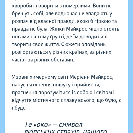
хвороби і говорити з померлими. Вони не
брешуть собі, але водночас не впадають у
розпач від власної правди, якою б гіркою та
правда не була. Жінки Майкрос міцно стоять
ногами на тому ґрунті, де їм доводиться
творити своє життя. Сюжети оповідань
розгортаються у різних країнах, за різних
часів і за різних обставин.
У зовні химерному світі Меріенн Майкрос,
панує натхнення пошуку і прийняття,
прагнення порозумітися із собою і світом і
відчуття містичного сплаву всього, що було, є
і буде.
Те «око» — символ
людських страхів, нашого