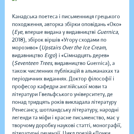
Канадська поетеса і письменниця грецького
походження, авторка збірки оповідань «Око»
(
Eye
, вперше видана у видавництві
Guernica
,
2018), збірок віршів «Угору сходами по
морозиво» (
Upstairs Over the Ice Cream
,
видавництво
Ergo
) і «Сімнадцять дерев»
(
Seventeen Trees
, видавництво Guernica), а
також численних публікацій в альманахах та
періодичних виданнях. Доктор філософії і
професор кафедри англійської мови та
літератури Гвельфського університету, де
понад тридцять років викладала літературу
Ренесансу, шотландську літературу, народні
легенди та міфи і красне письменство, має у
творчому доробку наукові статті, монографії,
літературні рецензії. Цикл поезій «Дочки