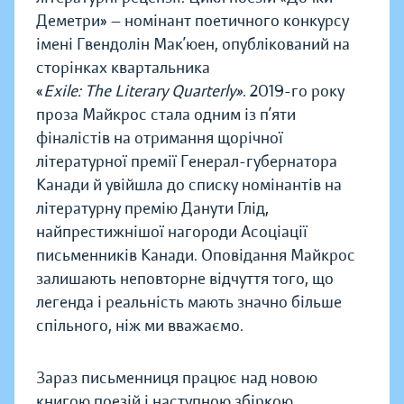
Деметри» — номінант поетичного конкурсу
імені Гвендолін Мак’юен, опублікований на
сторінках квартальника
«
Exile: The Literary Quarterly»
. 2019-го року
проза Майкрос стала одним із п’яти
фіналістів на отримання щорічної
літературної премії Генерал-губернатора
Канади й увійшла до списку номінантів на
літературну премію Данути Глід,
найпрестижнішої нагороди Асоціації
письменників Канади. Оповідання Майкрос
залишають неповторне відчуття того, що
легенда і реальність мають значно більше
спільного, ніж ми вважаємо.
Зараз письменниця працює над новою
книгою поезій і наступною збіркою