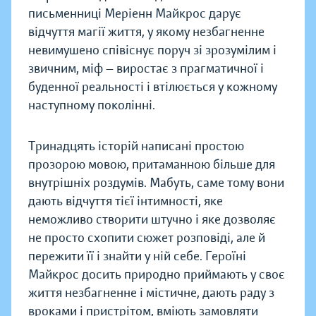
письменниці Меріенн Майкрос дарує
відчуття магії життя, у якому незбагненне
невимушено співіснує поруч зі зрозумілим і
звичним, міф — виростає з прагматичної і
буденної реальності і втілюється у кожному
наступному поколінні.
Тринадцять історій написані простою
прозорою мовою, притаманною більше для
внутрішніх роздумів. Мабуть, саме тому вони
дають відчуття тієї інтимності, яке
неможливо створити штучно і яке дозволяє
не просто схопити сюжет розповіді, але й
пережити її і знайти у ній себе. Героїні
Майкрос досить природно приймають у своє
життя незбагненне і містичне, дають раду з
вроками і пристрітом, вміють замовляти