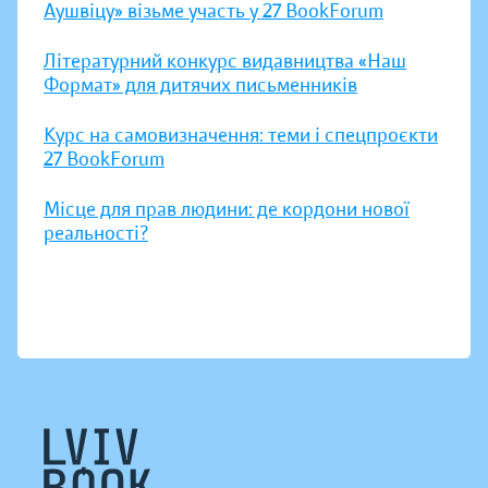
Аушвіцу» візьме участь у 27 BookForum
Літературний конкурс видавництва «Наш
Формат» для дитячих письменників
Курс на самовизначення: теми і спецпроєкти
27 BookForum
Місце для прав людини: де кордони нової
реальності?