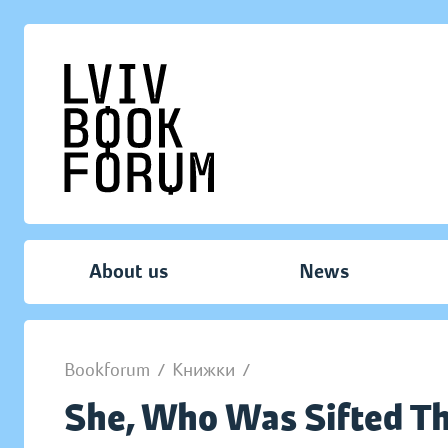
About us
News
Bookforum
/
Книжки
/
She, Who Was Sifted Th