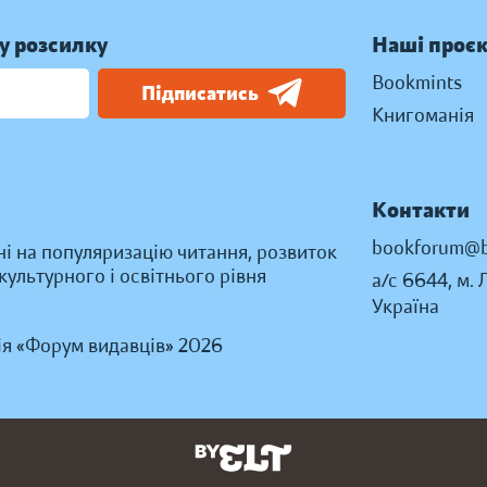
у розсилку
Наші проє
Bookmints
Підписатись
Книгоманія
Контакти
bookforum@b
ні на популяризацію читання, розвиток
ультурного і освітнього рівня
а/с 6644, м. 
Україна
ія «Форум видавців» 2026