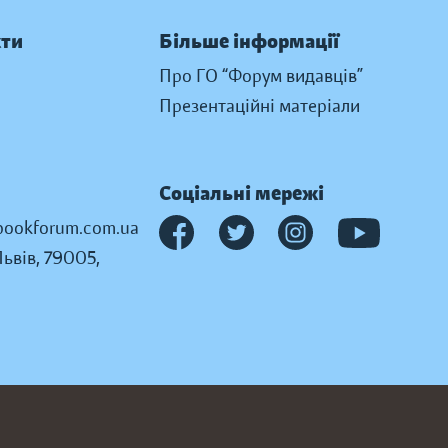
кти
Більше інформації
Про ГО “Форум видавців”
Презентаційні матеріали
Соціальні мережі
ookforum.com.ua
Львів, 79005,