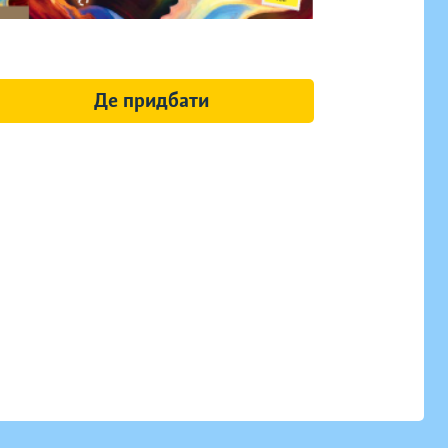
Де придбати