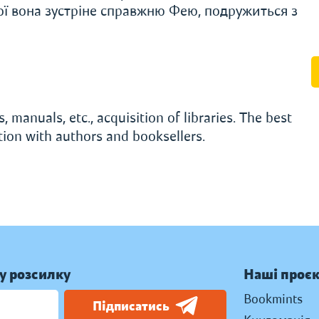
ої вона зустріне справжню Фею, подружиться з
, manuals, etc., acquisition of libraries. The best
ation with authors and booksellers.
у розсилку
Наші проє
Bookmints
Підписатись