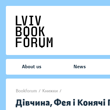
About us
News
Bookforum
/
Книжки
/
Дівчина, Фея і Конячі