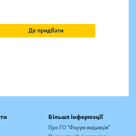
Де придбати
кти
Більше інформації
Про ГО “Форум видавців”