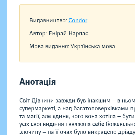
Видавництво:
Condor
Автор:
Енірай Нарпас
Мова видання:
Українська мова
Анотація
Світ Дівчини завжди був інакшим — в нь
супермаркеті, а над багатоповерхівками п
та магії, але єдине, чого вона хотіла — б
усіх свої видіння і вважала себе божевіль
злочину — на її очах було викрадено дріад