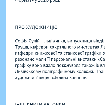
Формат» у 2020 році.
ПРО ХУДОЖНИЦЮ
Софія Сулій - львів’янка, випускниця відд
Труша, кафедри сакрального мистецтва Льв
кафедри книжкової та станкової графіки У
резонанс мали її персональні виставки «Сад з
графіку вона вдало поєднувала також із 
Львівському поліграфічному коледжі. Пра
художній ґалереї «Зелена канапа».
ІНШІ КНИГИ АВТОРКИ