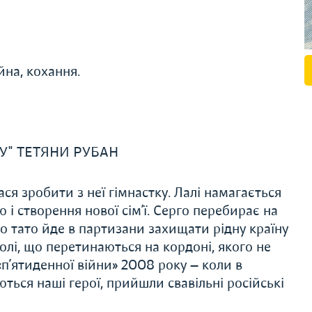
йна, кохання.
У" ТЕТЯНИ РУБАН
ся зробити з неї гімнастку. Лалі намагається
 і створення нової сім’ї. Серго перебирає на
го тато йде в партизани захищати рідну країну
и долі, що перетинаються на кордоні, якого не
«п’ятиденної війни» 2008 року — коли в
ються наші герої, прийшли свавільні російські