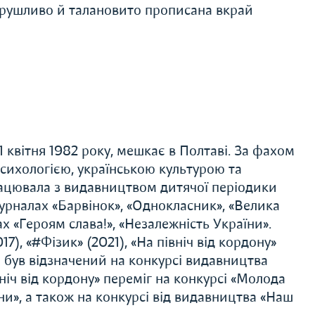
ворушливо й талановито прописана вкрай
 квітня 1982 року, мешкає в Полтаві. За фахом
 психологією, українською культурою та
рацювала з видавництвом дитячої періодики
урналах «Барвінок», «Однокласник», «Велика
ах «Героям слава!», «Незалежність України».
17), «#Фізик» (2021), «На північ від кордону»
ці був відзначений на конкурсі видавництва
вніч від кордону» переміг на конкурсі «Молода
ни», а також на конкурсі від видавництва «Наш