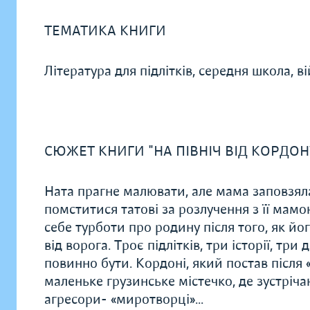
ТЕМАТИКА КНИГИ
Література для підлітків, середня школа, ві
СЮЖЕТ КНИГИ "НА ПІВНІЧ ВІД КОРДОН
Ната прагне малювати, але мама заповзяла
помститися татові за розлучення з її мамою
себе турботи про родину після того, як йо
від ворога. Троє підлітків, три історії, тр
повинно бути. Кордоні, який постав після 
маленьке грузинське містечко, де зустріча
агресори- «миротворці»...