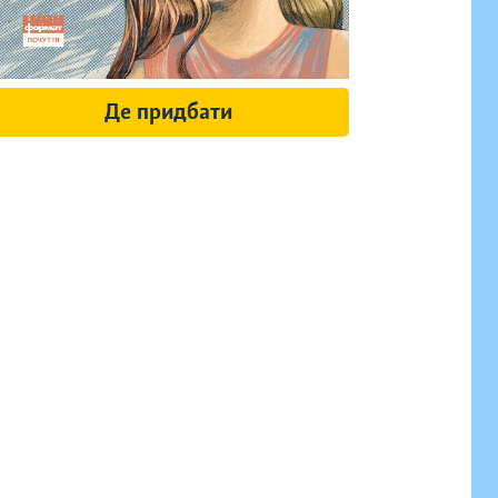
Де придбати