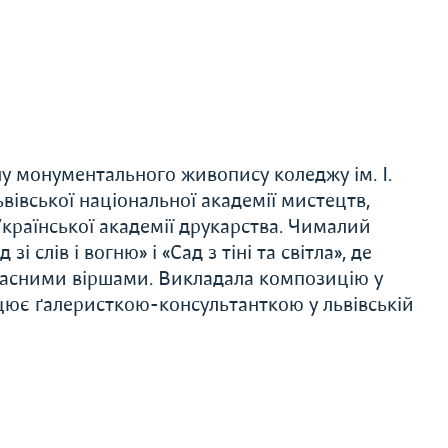
ілу монументального живопису коледжу ім. І.
івської національної академії мистецтв,
країнської академії друкарства. Чималий
і слів і вогню» і «Сад з тіні та світла», де
власними віршами. Викладала композицію у
цює ґалеристкою-консультанткою у львівській