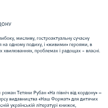
РДОНУ
глибоку, мисливу, гостроактуальну сучасну
 на одному подиху, і «живими» героями, в
ніх хвилюваннях, проблемах і радощах – власні.
роман Тетяни Рубан «На північ від кордону» —
курсу видавництва «Наш Формат» для дитячих
ній українській літературі книжок,