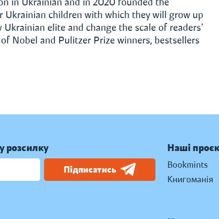
on in Ukrainian and in 2020 founded the
or Ukrainian children with which they will grow up
 Ukrainian elite and change the scale of readers'
f Nobel and Pulitzer Prize winners, bestsellers
у розсилку
Наші проє
Bookmints
Підписатись
Книгоманія