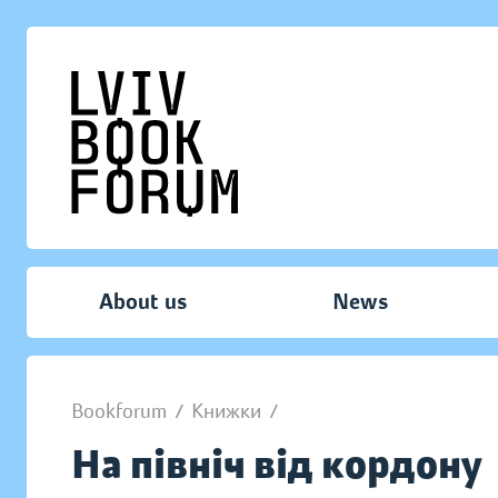
About us
News
Bookforum
/
Книжки
/
На північ від кордону