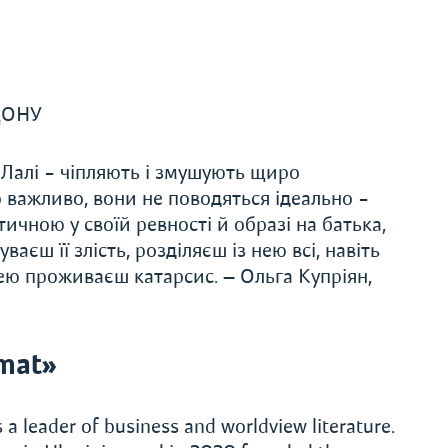
ДОНУ
і Лалі – чіпляють і змушують щиро
важливо, вони не поводяться ідеально –
тичною у своїй ревності й образі на батька,
ваєш її злість, розділяєш із нею всі, навіть
нею проживаєш катарсис. — Ольга Купріян,
mat»
a leader of business and worldview literature.