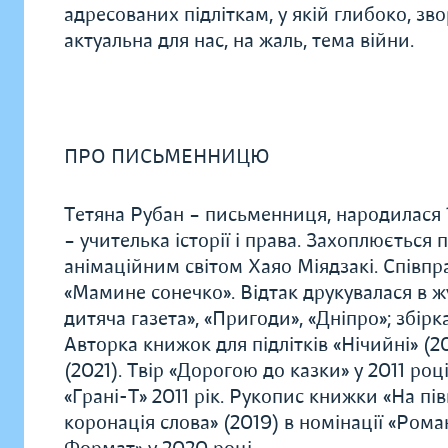
адресованих підліткам, у якій глибоко, з
актуальна для нас, на жаль, тема війни.
ПРО ПИСЬМЕННИЦЮ
Тетяна Рубан – письменниця, народилася 1
– учителька історії і права. Захоплюється
анімаційним світом Хаяо Міядзакі. Співп
«Мамине сонечко». Відтак друкувалася в ж
дитяча газета», «Пригоди», «Дніпро»; збірк
Авторка книжок для підлітків «Нічийні» (20
(2021). Твір «Дорогою до казки» у 2011 ро
«Грані-Т» 2011 рік. Рукопис книжки «На пі
коронація слова» (2019) в номінації «Рома