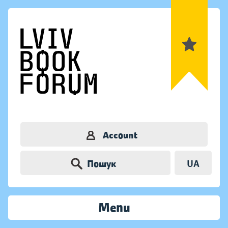
Account
Пошук
UA
Menu