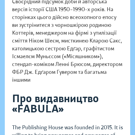
Своєрідний підсумок доби й авторська
версія історії США 1950–1990-х років. На
сторінках цього дійсно всеохопного епосу
ви зустрінитеся з чорношкірою родиною
Коттерів, менеджером на фірмі з утилізації
сміття Ніком Шеєм, мисткинею Кларою Сакс,
католицькою сестрою Едґар, графітистом
Ісмаелєм Муньєсом («Місяшником»),
стендап-коміком Ленні Брюсом, директором
ФБР Дж. Едґаром Гувером та багатьма
іншими
Про видавництво
«FABULA»
The Publishing House was founded in 2015. It is