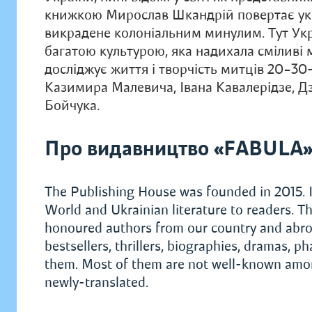
книжкою Мирослав Шкандрій повертає укр
викрадене колоніальним минулим. Тут Укр
багатою культурою, яка надихала сміливі 
досліджує життя і творчість митців 20–30
Казимира Малевича, Івана Кавалерідзе, 
Бойчука.
Про видавництво «FABULA
The Publishing House was founded in 2015. I
World and Ukrainian literature to readers. Th
honoured authors from our country and abroad.
bestsellers, thrillers, biographies, dramas, 
them. Most of them are not well-known among
newly-translated.