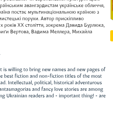
аїнським авангардистам українське обличчя,
аїна постає мультинаціональною країною з
мистецькі порухи. Автор прискіпливо
-х років ХХ століття, зокрема Давида Бурлюка,
Дзиґи Вертова, Вадима Меллера, Михайла
»
t is willing to bring new names and new pages of
e best fiction and non-fiction titles of the most
 Intellectual, political, historical adventurous
phantasmagorias and fancy love stories are among
 Ukrainian readers and - important thing! - are