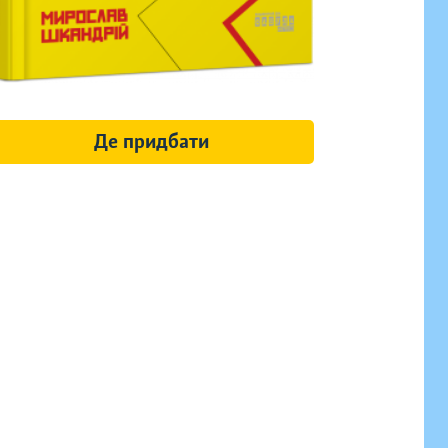
Де придбати