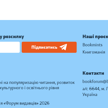
у розсилку
Наші проє
Bookmints
Підписатись
Книгоманія
Контакти
bookforum@b
ні на популяризацію читання, розвиток
ультурного і освітнього рівня
а/с 6644, м. 
Україна
ія «Форум видавців» 2026