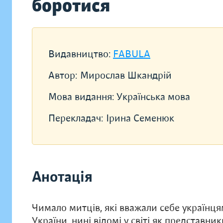
боротися
Видавництво:
FABULA
Автор:
Мирослав Шкандрій
Мова видання:
Українська мова
Перекладач:
Ірина Семенюк
Анотація
Чимало митців, які вважали себе українця
України, нині відомі у світі як представни