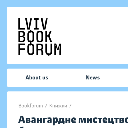
About us
News
Bookforum
/
Книжки
/
Авангардне мистецтво в