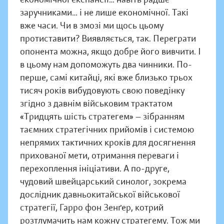
заручниками… і не лише економічної. Такі
вже часи. Чи в змозі ми щось цьому
протиставити? Виявляється, так. Переграти
опонента можна, якщо добре його вивчити. І
в цьому нам допоможуть два чинники. По-
перше, самі китайці, які вже близько трьох
тисяч років вибудовують свою поведінку
згідно з давнім військовим трактатом
«Тридцять шість стратегем» — зібранням
таємних стратегічних прийомів і системою
непрямих тактичних кроків для досягнення
прихованої мети, отримання переваги і
перехоплення ініціативи. А по-друге,
чудовий швейцарський синолог, зокрема
дослідник давньокитайської військової
стратегії, Гарро фон Зенґер, котрий
розтлумачить нам кожну стратегему. Тож ми