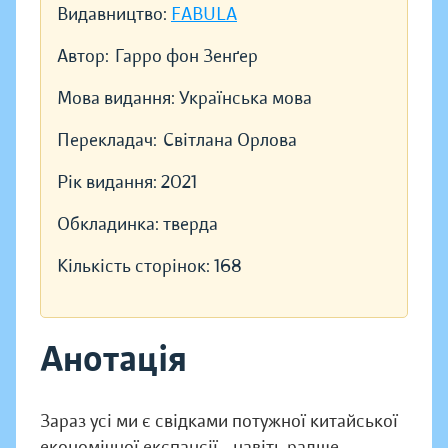
Видавництво:
FABULA
Автор:
Гарро фон Зенґер
Мова видання:
Українська мова
Перекладач:
Світлана Орлова
Рік видання:
2021
Обкладинка:
тверда
Кількість сторінок:
168
Анотація
Зараз усі ми є свідками потужної китайської
економічної експансії… навіть радше