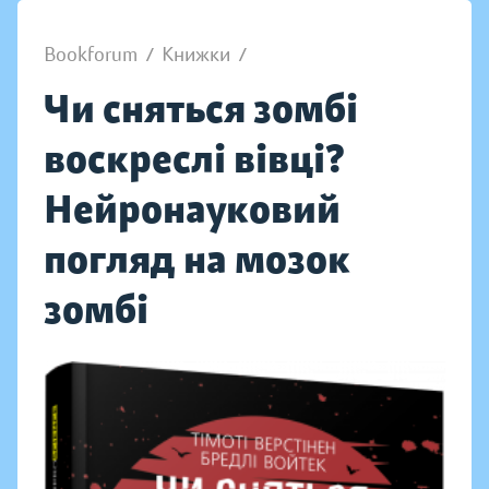
Bookforum
/
Книжки
/
Чи сняться зомбі
воскреслі вівці?
Нейронауковий
погляд на мозок
зомбі