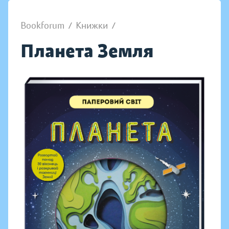
Bookforum
/
Книжки
/
Планета Земля