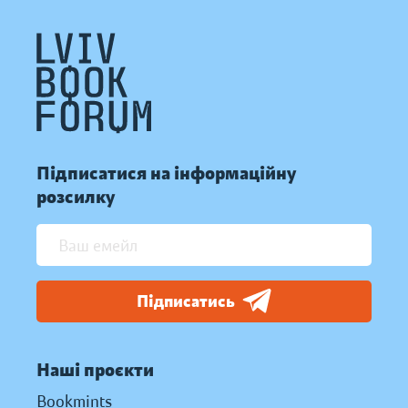
Підписатися на інформаційну
розсилку
Підписатись
Наші проєкти
Bookmints