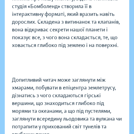
студія «Бомболенд» створила її в
інтерактивну форматі, який вразить навіть
дорослих. Складена з витинанок та клапанів,
вона відкриває секрети нашої планети і
показує все, з чого вона складається, те, що
ховається глибоко під землею і на поверхні.
Допитливий читач може заглянути між
хмарами, побувати в епіцентра землетрусу,
дізнатись з чого складаються гірські
вершини, що знаходиться глибоко під
морями та океанами, а що під пустелями,
заглянути всередину льодовика та вулкана чи
потрапити у прихований світ тунелів та