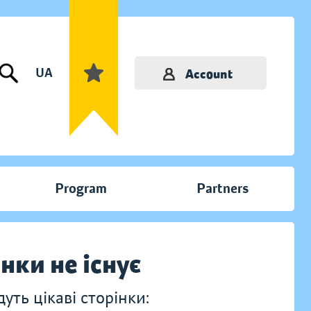
UA
Account
Program
Partners
інки не існує
ть цікаві сторінки: