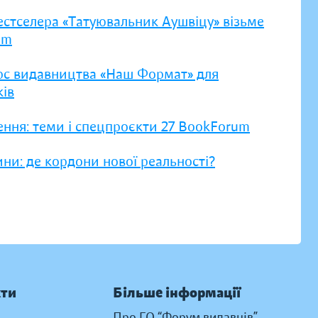
естселера «Татуювальник Аушвіцу» візьме
um
рс видавництва «Наш Формат» для
ів
ення: теми і спецпроєкти 27 BookForum
ни: де кордони нової реальності?
кти
Більше інформації
Про ГО “Форум видавців”