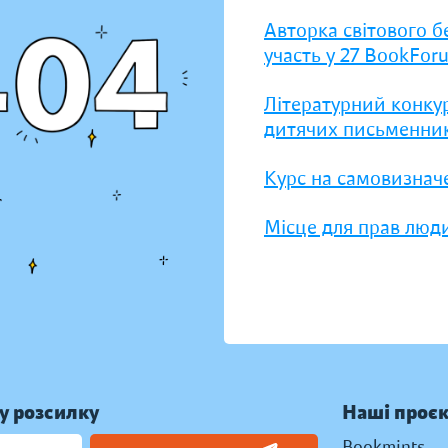
Авторка світового б
участь у 27 BookFor
Літературний конку
дитячих письменник
Курс на самовизнач
Місце для прав люди
у розсилку
Наші проє
Bookmints