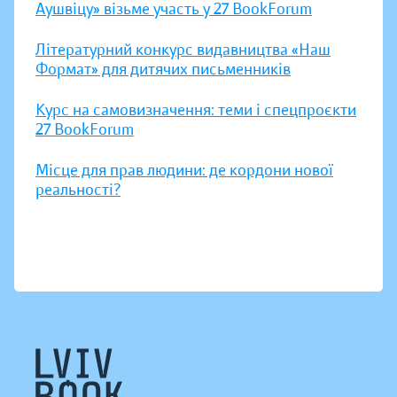
Аушвіцу» візьме участь у 27 BookForum
Літературний конкурс видавництва «Наш
Формат» для дитячих письменників
Курс на самовизначення: теми і спецпроєкти
27 BookForum
Місце для прав людини: де кордони нової
реальності?