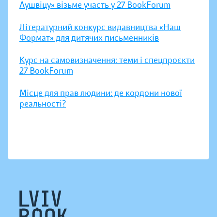
Аушвіцу» візьме участь у 27 BookForum
Літературний конкурс видавництва «Наш
Формат» для дитячих письменників
Курс на самовизначення: теми і спецпроєкти
27 BookForum
Місце для прав людини: де кордони нової
реальності?