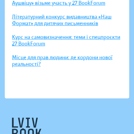
Аушвіцу» візьме участь у 27 BookForum
Літературний конкурс видавництва «Наш
Формат» для дитячих письменників
Курс на самовизначення: теми і спецпроєкти
27 BookForum
Місце для прав людини: де кордони нової
реальності?