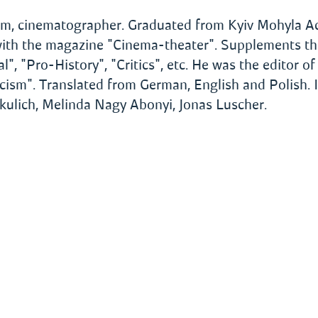
ticism, cinematographer. Graduated from Kyiv Mohyla 
n with the magazine "Cinema-theater". Supplements t
l", "Pro-History", "Critics", etc. He was the editor of
icism". Translated from German, English and Polish. 
akulich, Melinda Nagy Abonyi, Jonas Luscher.