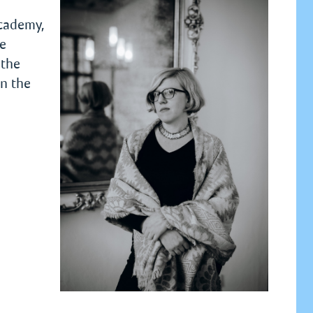
Academy,
he
 the
In the