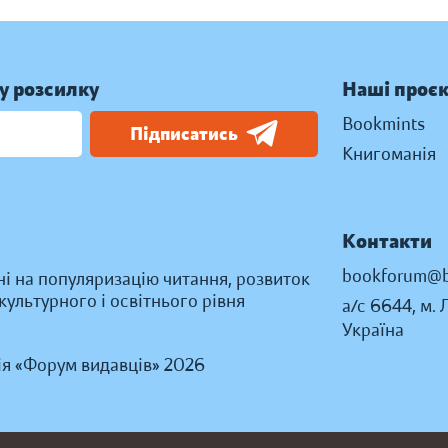
у розсилку
Наші проє
Bookmints
Підписатись
Книгоманія
Контакти
bookforum@b
ні на популяризацію читання, розвиток
ультурного і освітнього рівня
а/с 6644, м. 
Україна
ія «Форум видавців» 2026