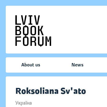
About us
News
Roksoliana Sv'ato
Україна