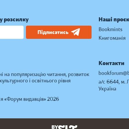
у розсилку
Наші проє
Bookmints
Підписатись
Книгоманія
Контакти
bookforum@b
ні на популяризацію читання, розвиток
ультурного і освітнього рівня
а/с 6644, м. 
Україна
ія «Форум видавців» 2026