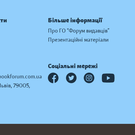
кти
Більше інформації
Про ГО “Форум видавців”
Презентаційні матеріали
Соціальні мережі
ookforum.com.ua
Львів, 79005,