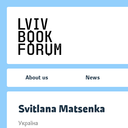
About us
News
Svitlana Matsenka
Україна