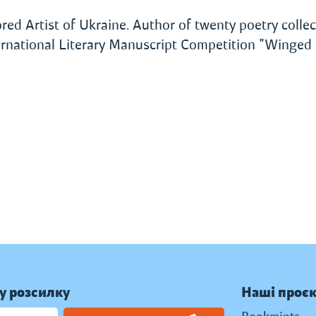
red Artist of Ukraine. Author of twenty poetry collec
ernational Literary Manuscript Competition "Winged 
у розсилку
Наші проє