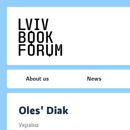
About us
News
Oles' Diak
Україна