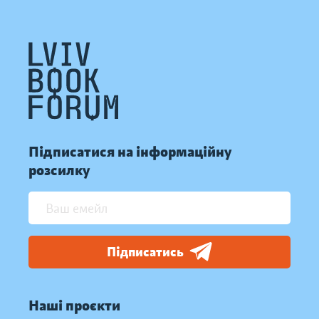
Підписатися на інформаційну
розсилку
Підписатись
Наші проєкти