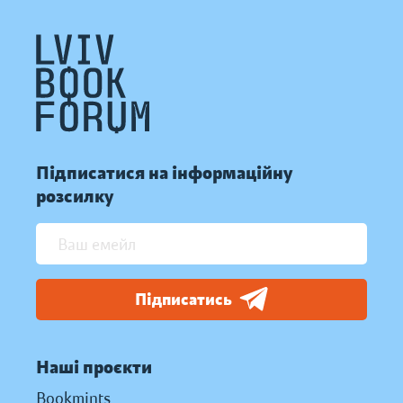
Підписатися на інформаційну
розсилку
Підписатись
Наші проєкти
Bookmints